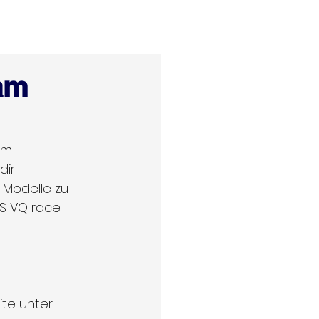
Gallery
Social Media
More
 am
um 
dir 
Modelle zu 
S VQ race 
te unter 