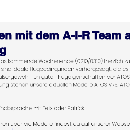
Hanggliders
USED gliders
ATOS Accessories
News
gen mit dem A-I-R Team
rg
 das kommende Wochenende (02.10/03.10) herzlich z
s sind ideale Flugbedingungen vorhergesagt, die es 
außergewöhnlich guten Flugeigenschaften der ATOS 
gung stehen unsere aktuellen Modelle ATOS VRS, ATO
inabsprache mit Felix oder Patrick
nen über die Modelle findest du auf unserer Websei