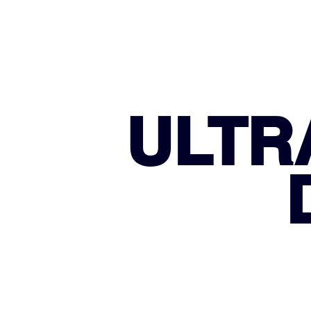
ULTR
I